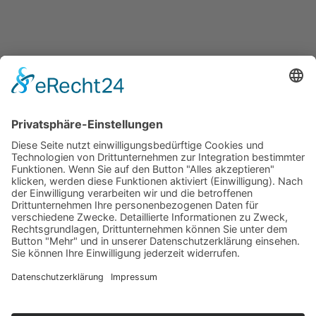
Impressum
Datenschutz
Susanne Huber
Rosenheimer Str. 27
84036 Kumhausen
Telefon: 0871 97695074
Mobil: 0152 04890800
E-Mail:
prana@huber-susanne.de