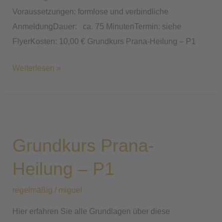
Voraussetzungen: formlose und verbindliche
AnmeldungDauer: ca. 75 MinutenTermin: siehe
FlyerKosten: 10,00 € Grundkurs Prana-Heilung – P1
Weiterlesen »
Grundkurs
Prana-
Grundkurs Prana-
Heilung
–
Heilung – P1
P1
regelmäßig
/
miguel
Hier erfahren Sie alle Grundlagen über diese