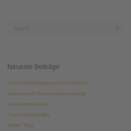
S
u
c
h
Neueste Beiträge
e
n
Prana-Heilungstage zum kennenlernen
n
professionelle Prana-Heilanwendung
a
Friedensmeditation
c
h
Prana-Übungstreffen
:
Arhatic Yoga