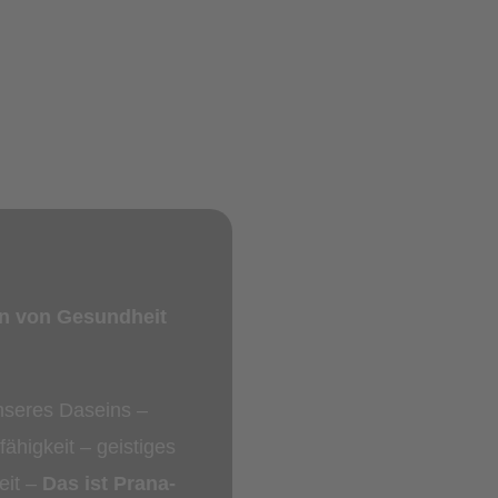
Prana-Heilung nach GM
Gesundheit auf allen Ebe
on von Gesundheit
nseres Daseins –
fähigkeit – geistiges
eit –
Das ist Prana-