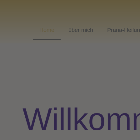
Zum
Inhalt
springen
Home
über mich
Prana-Heilu
Willko