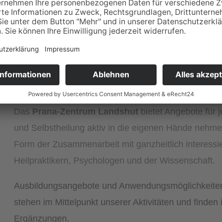
Grüß Gott und herzlich Willkommen im
Prana-Zent
Sie möchten dauerhaft ausgeglichen, lebensfroh un
Sie möchten Ihre Gesundheit selbst in die Hände ne
Dann sind Sie hier genau richtig:
Das
Prana-Zentrum Landshut
bietet Angebote für 
und Selbstheilung aktiv in die eigenen Hände nehm
Form der Zusammenarbeit mit ganzheitlich interessi
Heilpraktikern, Psychologen und der Wissenschaft.
Ausbildungsangebote und Anwendungsmöglichkeiten
stehen im Mittelpunkt unserer Aktivitäten und finden
Ergänzungen.