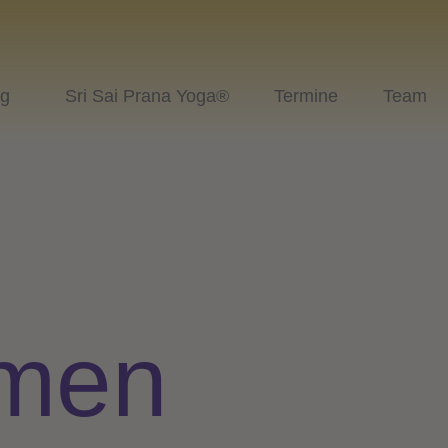
ng
Sri Sai Prana Yoga®
Termine
Team
mmen