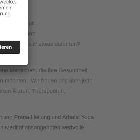
rum Landshut
.
d gesund sein?
hmen und aktiv etwas dafür tun?
jene Menschen, die ihre Gesundheit
en möchten. Wir freuen uns über jede
erten Ärzten, Therapeuten,
 von Prana-Heilung und Arhatic Yoga
 in Meditationsangeboten wertvolle