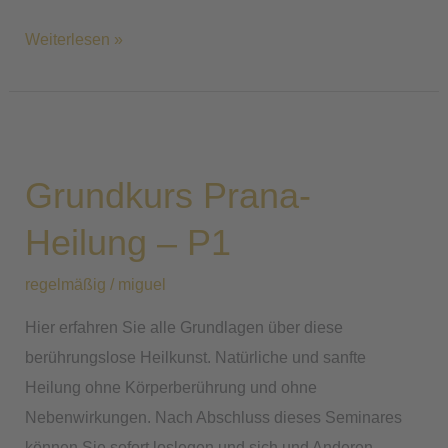
Weiterlesen »
Grundkurs
Prana-
Grundkurs Prana-
Heilung
–
Heilung – P1
P1
regelmäßig
/
miguel
Hier erfahren Sie alle Grundlagen über diese
berührungslose Heilkunst. Natürliche und sanfte
Heilung ohne Körperberührung und ohne
Nebenwirkungen. Nach Abschluss dieses Seminares
können Sie sofort loslegen und sich und Anderen