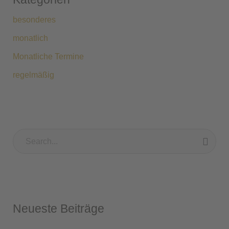
besonderes
monatlich
Monatliche Termine
regelmäßig
S
u
c
h
Neueste Beiträge
e
n