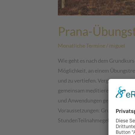
Prana-Übungst
Monatliche Termine
/
miguel
Wie geht es nach dem Grundkurs 
Möglichkeit, an einem Übungstre
und zu vertiefen. Vergessenes wir
gemeinsam meditieren Zeit für 
und Anwendungen gemeinsame, 
Voraussetzungen: Grundkurs Pra
StundenTeilnahmegebühren: […]