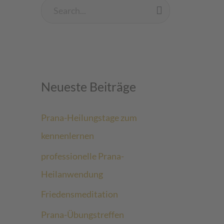
S
u
c
h
Neueste Beiträge
e
n
Prana-Heilungstage zum
n
kennenlernen
a
professionelle Prana-
c
Heilanwendung
h
:
Friedensmeditation
Prana-Übungstreffen