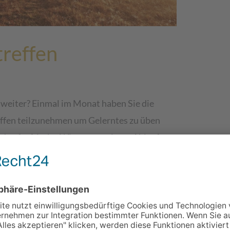
reffen
weiter? Einmal im Monat haben Sie die
ffen teilzunehmen um Gelerntes zu üben
d aufgefrischt, Wissen erweitert. Ablauf:
Fragen zum Thema rund um die Prana Heilung
angeleitete Prana-Heilanwendung
na-Heilung – P1Dauer: 2