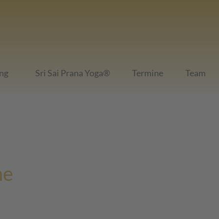
ng
Sri Sai Prana Yoga®
Termine
Team
ne