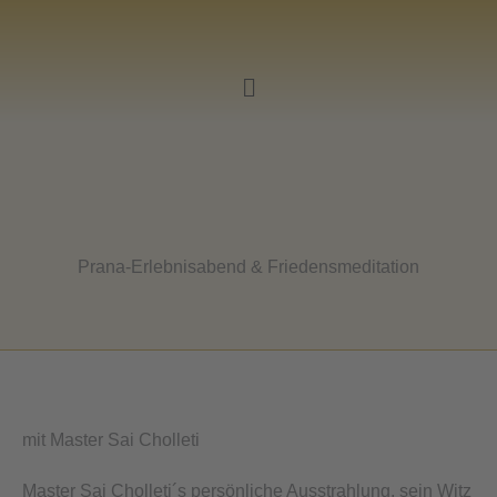
Zum
Inhalt
springen
Main
Menu
Prana-Erlebnisabend & Friedensmeditation
mit Master Sai Cholleti
Master Sai Cholleti´s persönliche Ausstrahlung, sein Witz