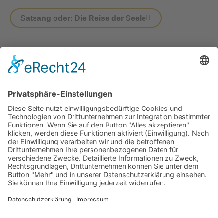
Satsang oder: Die Reise der Seele
Impressum
Datenschutz
Susanne Huber
Rosenheimer Str. 27
84036 Kumhausen
Telefon: 0871 97695074
Mobil: 0152 04890800
E-Mail:
prana@huber-susanne.de